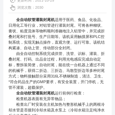
更新时间：2021-10-25
浏览次数：2030
全自动软管灌装封尾机
适用于医药、食品、化妆品、
日用化工等行业，对铝管进行灌装封尾。可将各种糊状、
膏状、粘度流体等物料顺利准确地注入铝管中，并完成折
叠封尾和打批号、生产日期等。该机采用触摸屏和PLC控
制系统，实现无触点操作，直观方便、运行可靠。该机结
构紧凑、自动上管、传动部分全封闭。
由全自动控制系统完成供管、洗管、识标、灌装、折
叠封尾、打码、出品全过程，利用光电感应完成自动定
标，整拆装简便，自动封尾，能在统一台机器上通过不同
的机械手，获得二折边、三折边、马散型折边等多种封尾
方式；物料接触部分采用316L不锈钢制造，清洁、卫生、
*符合药品生产的GMP要求，有安全装置，开门停机，无
管不灌装，超载保护。
全自动软管灌装封尾机
运行前例行检查：
检查机器表面有无异常物品；
检查出厂时安装在主机加热与整形机械手上的两根冷
却水管是否接到冷却水箱及水泵上（冷却水箱注足纯净水