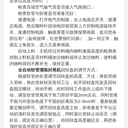
后水位高度为4/5）；
检查压缩空气输气管是否接入气路插口；
检查软管与软膏是否准备完好；
接通电源：打开电气控制箱，合上电源总开关，接通
总电源。然后顺时针扭动电控箱背面上方控制电源旋转开
关，接通控制电路，触摸屏显示故障报警画面，提示您各
部位有*（如有故障，红色警报灯闪烁），如一切正常，触
摸左上角箭头，进入主菜单画面。
自动上料：主机经过对料桶内物料液面高度的检测来
控制上料机是否对料桶加注物料或停止加注物料，使料桶
内物料得到不断补充，保持足量。
全自动软管灌装封尾机
回转盘的调节方式：
根据软管的长度调节回转盘的高度。方法：将软管插
入管杯，将此管杯转至剪切工位，松开回转盘托架及回转
盘固定螺丝，转动手柄，此时回转工作盘向上或向下移
动，调至软管管尾高于剪刀剪切平面2mm左右。同时管尾
平面与环形加热器下平面的距离应为2-3mm时，重新锁紧
紧定螺丝即可。调节回转盘高度之前，所有垂直于平台运
动的顶杆应首先调至较低点，同时退出管杯止动压舌（调
好后，固定在正确位置）。待回转盘高度确定后，再把各
顶杆提高并固定在正确位置。