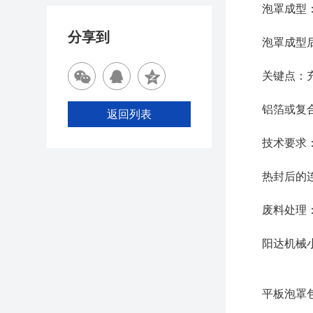
泡罩成型：软
分享到
泡罩成型后，
关键点：充填
铝箔或复合膜
返回列表
技术要求：热封
热封后的连续
废料处理：冲
阳达机械小编
平板泡罩包