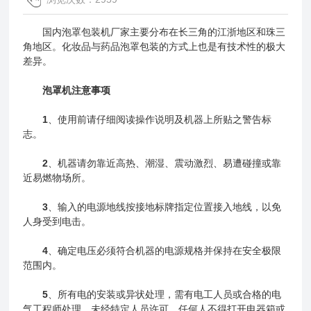
国内泡罩包装机厂家主要分布在长三角的江浙地区和珠三
角地区。化妆品与药品泡罩包装的方式上也是有技术性的极大
差异。
泡罩机注意事项
1
、使用前请仔细阅读操作说明及机器上所贴之警告标
志。
2
、机器请勿靠近高热、潮湿、震动激烈、易遭碰撞或靠
近易燃物场所。
3
、输入的电源地线按接地标牌
指定
位置接入地线，以免
人身受到电击。
4
、确定电压必须符合机器的电源规格并保持在安全极限
范围内。
5
、所有电的安装或异状处理，需有电工人员或合格的电
气工程师处理。未经特定人员许可，任何人不得打开电器箱或