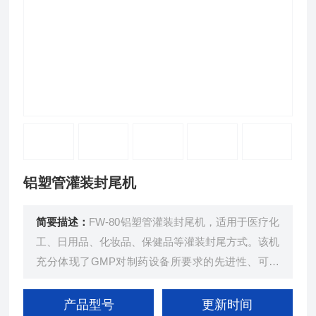
铝塑管灌装封尾机
简要描述：
FW-80铝塑管灌装封尾机，适用于医疗化
工、日用品、化妆品、保健品等灌装封尾方式。该机
充分体现了GMP对制药设备所要求的先进性、可靠
性、合理性的设计理念，降低使用过程中的人为因
素。管的自动喂入，管色标自动定位、灌装、封尾、
产品型号
更新时间