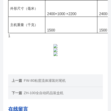
外形尺寸（毫米）
2
400
×
1
000
×
2200
2
400
×
主机重量（千克）
1
500
1
500
1
上一篇
FW-80粘度流体灌装封尾机
下一篇
ZH-100全自动药品装盒机
在线留言