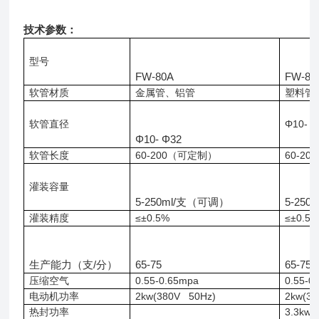
技术参数：
型号
FW
-
80A
FW
-
80
软管材质
金属管、铝管
塑料管
软管直径
Φ
10-
Φ
Φ
10-
Φ
32
软管长度
60-200
（可定制）
60-200
灌装容量
5-
25
0ml/
5-
25
0m
支（可调）
灌装精度
≤±
0.5
%
≤±
0.5
生产能力（支
/
65-75
65-75
分）
压缩空气
0.55-0.65mpa
0.55-0
电动机功率
2
kw(380V
50Hz)
2
kw(38
热封功率
3.
3kw