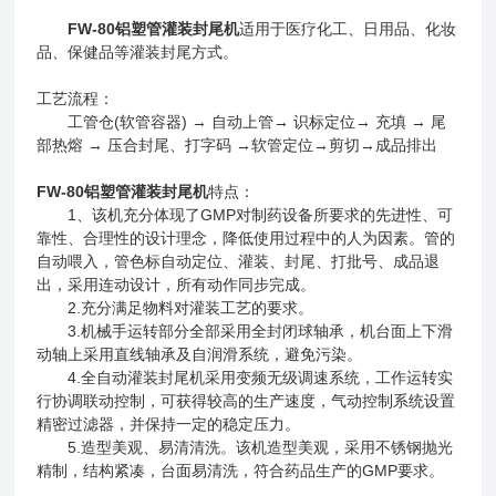
FW-80
铝塑管灌装封尾机
适用于医疗化工、日用品、化妆
品、保健品等灌装封尾方式。
工艺流程：
工管仓(软管容器) → 自动上管→ 识标定位→ 充填 → 尾
部热熔 → 压合封尾、打字码 →软管定位→剪切→成品排出
FW-80
铝塑管灌装封尾机
特点：
1、该机充分体现了GMP对制药设备所要求的先进性、可
靠性、合理性的设计理念，降低使用过程中的人为因素。管的
自动喂入，管色标自动定位、灌装、封尾、打批号、成品退
出，采用连动设计，所有动作同步完成。
2.充分满足物料对灌装工艺的要求。
3.机械手运转部分全部采用全封闭球轴承，机台面上下滑
动轴上采用直线轴承及自润滑系统，避免污染。
4.全自动灌装封尾机采用变频无级调速系统，工作运转实
行协调联动控制，可获得较高的生产速度，气动控制系统设置
精密过滤器，并保持一定的稳定压力。
5.造型美观、易清清洗。该机造型美观，采用不锈钢抛光
精制，结构紧凑，台面易清洗，符合药品生产的GMP要求。