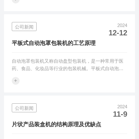
并将送纸板上的盒纸送到吸嘴处。盒子折叠：盒子形状
通过插片实现，插片机构功能是对过内折或者外折的盒
体进行折叠。盒子折叠是一个重要的过程，需要确保盒
子尺寸和形状准确无误。装填：折叠的纸盒被送到装填
2024
公司新闻
12-12
区域，机器将产品(如药瓶、药板、药膏等)和说明书准确
地装入纸盒中。合盖：合盖前机构会先弯折纸盒的插
平板式自动泡罩包装机的工艺原理
舌，然后有一推板推动盒盖弯折，使插舌插进盒子中...
自动泡罩包装机又称自动盘型包装机，是一种常用于医
药、食品、化妆品等行业的包装机械。平板式自动泡罩
包装机则是在自动泡罩包装机的基础上进行改进，采用
+
平板式结构，具有操作简单、易于维护等特点。平板式
自动泡罩包装机的工艺原理主要分为以下几个步骤：1、
材料卷片材平板式自动泡罩包装机的材料一般是卷状的
片材，例如PVC片材、PET片材等。在开始加工前需要
2024
公司新闻
11-9
将卷材放入材料卷片材的装置中，并拉紧条形材料。2、
填充当材料进入填充装置时，通过填充杆进行加热和加
片状产品装盒机的结构原理及优缺点
压，将材料塑形为泡罩的形状。在本步骤中，...