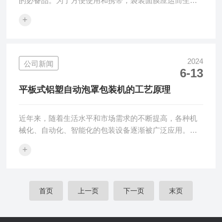
的必备品。为了方便使用和携带，袋装面膜应运而生。
然而，袋装面膜的包装往往较为简单，难以满足一些消
+
费者的需求。因此，一种袋装面膜装盒机应运而生。袋
装面膜装盒机是一种专门用于将袋装面膜放入盒子中的
机器。它通常由物料仓、输送链板、盒架、推料机构、
封盒机构组成。物料仓是将面膜自动点数堆砌成两片、
2024
公司新闻
6-13
五片、十片等一定数量的面膜放在输送链板上，输送链
板在运输的过程中光电传感器检测到链板上有物料，盒
平板式铝塑自动泡罩包装机的工艺原理
架就自动吸开纸盒并放置在链夹上，同时推料机构将
面...
近年来，随着生活水平和市场需求的不断提高，各种机
械化、自动化、智能化的包装设备逐渐被广泛应用。平
板式铝塑自动泡罩包装机作为一种广泛使用的包装设
+
备，已经成为许多行业的常用工具和必需品。今天小编
带大家了解一下平板式铝塑自动泡罩包装机的工艺原
理。一、设备组成平板式铝塑自动泡罩包装机主要由以
下几部分组成：1、吸塑模具：负责将平板铝箔塑造成所
首页
上一页
下一页
末页
需形状的泡罩，通常由上下两个模具组成。2、封口模
具：负责将泡置上下封口。3、输送链条：负责将原料到