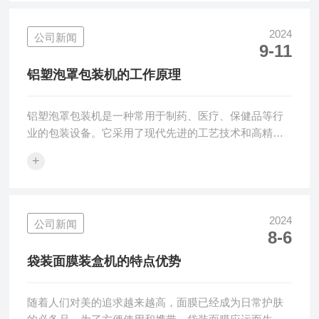
品、化妆品、电子产品等行业的包装生产线上。无论是
小颗粒的药丸、胶囊，还是较大的食品包装盒，甚至是
2024
公司新闻
9-11
精密的电子设备，都可以使用这种机器进行高效装盒。
全自动高速装盒机的工作原理：1.纸盒成型：纸盒通过
铝塑泡罩包装机的工作原理
自动送料装置送入机器内，然后被自动折叠成适合装载
产...
铝塑泡罩包装机是一种常用于制药、医疗、保健品等行
业的包装设备。它采用了现代先进的工艺技术和高精度
的机械结构，可以快速、准确地将产品包裹在铝塑泡罩
+
中，具有良好的密封性和保护性。铝塑泡罩包装机的工
作原理可以分为以下几个步骤：1、加热：在铝塑复合膜
卷材中，铝箔层起到了隔热的作用，而热封层则有良好
的热封性能。加热系统会通过加热板、上下电热管等传
2024
公司新闻
8-6
导方式将热量传递到膜材表面，使其软化并流动。2、热
合：经过加热后的膜材将通过机械送膜系统被送到成型
袋装面膜装盒机的特点优势
位，同时上下热封臂将夹持住膜材。热封臂助力于...
随着人们对美的追求越来越高，面膜已经成为日常护肤