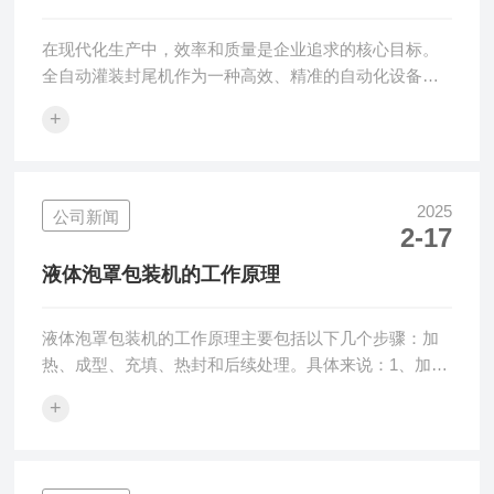
的生产得力助手
在现代化生产中，效率和质量是企业追求的核心目标。
全自动灌装封尾机作为一种高效、精准的自动化设备，
广泛应用于日化、医药、食品等行业，为企业提升生产
+
效率、降低人工成本、保障产品品质提供了强有力的支
持。一、全自动灌装封尾机的优势高效生产，提升产
能：采用先进的自动化控制系统，可实现从灌装到封尾
的全程自动化操作，无需人工干预，大大提高了生产效
2025
公司新闻
2-17
率。相比传统手工操作，可提升数倍甚至数十倍的产
能，满足大批量生产需求。精准控制，保障品质：设备
液体泡罩包装机的工作原理
配备高精度计量泵和传感器，可实现精准的灌装量控
制，误...
‌液体泡罩包装机‌的工作原理主要包括以下几个步骤：加
热、成型、充填、热封和后续处理。具体来说：‌1、加热
与软化‌：液体泡罩包装机的加热系统会对塑料薄膜进行
+
加热，使其达到适宜的温度并变得软化。加热方式可能
包括热气流加热和热辐射加热等，以确保加热的均匀性
和效率‌。‌2、成型‌：软化的薄膜进入成型装置时，通过压