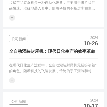
片状产品装盒机是一种自动化设备，主要用于将片状产
品快速、准确地装入盒中。随着科技的不断进步和生产
效率的不断提高，片状产品装盒机在制药、食品、化工
+
等领域得到了广泛的应用。本文将对片状产品装盒机的
结构、工作原理、应用领域、优缺点和发展趋势进行详
细介绍。一、片状产品装盒机的结构供料系统供料系统
是装盒机的核心部分，负责将片状产品按照一定的顺序
2024
公司新闻
10-26
和数量输送到装盒机的传送带上。供料系统通常采用振
动盘或机械手等装置，确保片状产品能够准确、快速地
全自动灌装封尾机：现代日化生产的效率革命
输送到指定位置。传送系统传送系统是连接供料系统
和...
在现代日化生产过程中，全自动灌装封尾机无疑扮演着*
的角色。随着科技的飞速发展，传统的手工灌装和封尾
方式已逐渐被淘汰，全自动设备以其高效、精确和稳定
+
的特点，成为了日化企业生产线上的核心设备。本文将
深入探讨全自动灌装封尾机的工作原理、技术特点、市
场应用及其为日化生产带来的效率革命。一、全自动灌
装封尾机的工作原理它是一种集灌装、封尾、贴标、打
2024
公司新闻
10-17
印生产日期等多功能于一体的设备。其工作原理大致如