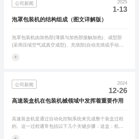
印模板将其压印成具有泡罩形状的图案。成型模具利用
2025
公司新闻
1-13
压缩空气或真空吸力将软化的薄膜吹塑或吸塑成泡罩形
状。这个过程需要精确控制模具的形状、尺寸以及薄膜
泡罩包装机的结构组成（图文详解版）
的加热温度，以确保泡罩的准确性...
泡罩包装机由加热部(薄膜与加热部接触加热)、成型部
(采用压缩空气或真空成型)、充填部(自动充填或手动充
填)、封合部、机械驱动部、薄膜盖板[卷筒(铝箔、纸)、
+
薄膜进给]和机身部分结构组成。一、加热部分利用一定
的加热装置对塑料薄膜加热，使之达到成型加工所需要
的热融软化状态。按热源不同，常用的加热方式有热气
流加热和热辐射加热。热气流加热系将高温热气流直接
2024
公司新闻
12-26
喷射到被加热材料表面，这种方式加热效率不高，且不
够均匀；热辐射加热是用加热器产生的辐射热来加热材
高速装盒机在包装机械领域中发挥着重要作用
料的，其辐射能来自光谱的红外线段电...
高速装盒机是通过自动化控制系统来完成整个装盒过程
的。这一过程通常包括以下几个关键步骤：送盒：机器
会自动处理送纸问题，即送纸索自动吸取送纸的位置，
+