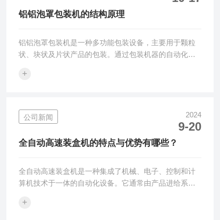
下：物料输送：原料通过储料罐和输送管道被输送到灌
铝铝泡罩包装机的结构原理
装头，确保物料在灌装过程中的连续性和稳定性。精...
铝铝泡罩包装机是一种多功能包装设备，主要用于颗粒
状、块状及片状产品的包装。通过包装机器的自动化生
产过程，可以实现自动开袋、计量、包装、封口、剪断
+
等一系列操作，大大提高了生产效率，并保证了产品的
质量和安全。铝铝泡罩包装机由多个组件组成，其中包
括自动上袋装置、提升机、自动计量、自动封袋、传输
系统及自动剪袋等。每个组件都发挥着重要的作用，协
2024
公司新闻
9-20
同工作以完成产品的包装。1、自动上袋装置自动上袋装
置是铝铝泡罩包装机最关键的组件之一。通过引入袋子
全自动高速装盒机的特点与优势有哪些？
来将产品装入袋中，整个过程自动完成，从而大大地...
全自动高速装盒机是一种集成了机械、电子、控制和计
算机技术于一体的自动化设备。它通常由产品进给系
统、纸盒成型系统、装填系统、封口系统以及控制系统
+
组成。这种机器的主要功能是将产品自动装入预先折叠
好的纸盒中，并完成封口操作，广泛应用于食品、药