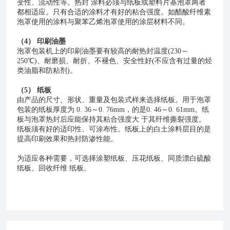
变性、流动性等。热封
涂料必须与纸板或塑料片基泡罩两者
都相适应。只有合适的涂料才有好的粘合强度。如醋酸纤维素
泡罩使用的涂料与聚苯乙烯泡罩使用的涂层材料不同。
（
4） 印刷油墨
泡罩包装机上的印刷油墨要有较高的耐热封温度
(230～
250℃)、耐磨损、耐折、不褪色、安全性好(不应含有过量的烃
类油脂和防粘剂)。
（
5） 纸板
由产品的尺寸、形状、重量及包装式样来选择纸板。用于泡罩
包装的纸板厚度为
0. 36～0. 76mm，的是0. 46～0. 61mm。纸
板与泡罩热封后应能保持其粘合强度大 于其纤维撕裂强度。
纸板须有好的适印性、可涂布性。纸板上的白土涂料层目的是
提高印刷效果和热封防渗性能。
为适应各种需要，可选择涂塑纸板、压花纸板、同质漂白硫酸
纸板、回收纤维
纸板。