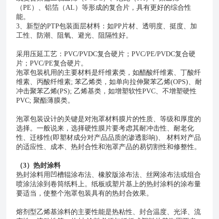
（PE）、铝箔（AL）等形成的复合片，具有更好的综合性
能。
3、
新型的
PTP包装面层材料：如PP片材、透明度、挺度、加
工性、防潮、阻氧、避光、阻隔性好。
采用压延工艺：
PVC/PVDC复合硬片；PVC/PE/PVDC复合硬
片；PVC/PE复合硬片。
泡罩包装机用的主要材料是纤维素类，如醋酸纤维素、丁酸纤
维素、丙酸纤维素
; 苯乙烯类，如单向拉伸聚苯乙烯(OPS)、耐
冲击聚苯乙烯(PS); 乙烯基类，如增塑软性PVC、不增塑硬性
PVC; 聚酯薄膜类。
泡罩包装设计的关键是对泡罩材料膜片的性质、等级和厚度的
选择。一般说来，选择硬性膜片要考虑其耐冲击性、耐老化
性、迁移性
(即塑材成分对产品品质的渗透影响)、 材料对产品
的适应性、成本、热封合性和泡罩产品的易切割性和修整性。
（
3）热封涂料
热封涂料用凹槽辊涂布法、橡胶版涂布法、丝网涂布法或组合
喷涂法涂到卷筒纸料上。纸板或塑片基上的热封涂料的涂布量
要适当，使整个泡罩包装具有的热封合效果。
熔剂型乙烯基涂料的主要性能是热粘性、封合温度、光泽、流