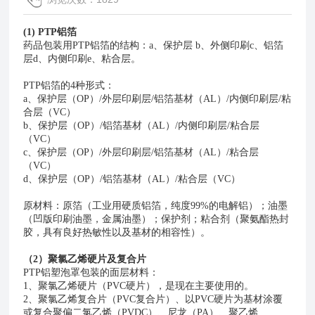
(1)
PTP铝箔
药品包装用
PTP铝箔的结构：a、保护层 b、外侧印刷c、铝箔
层d、内侧印刷e、粘合层。
PTP铝箔的4种形式：
a、
保护层（
OP）/外层印刷层/铝箔基材（AL）/内侧印刷层/粘
合层（VC）
b、
保护层（
OP）/铝箔基材（AL）/内侧印刷层/粘合层
（VC）
c、
保护层（
OP）/外层印刷层/铝箔基材（AL）/粘合层
（VC）
d、
保护层（
OP）/铝箔基材（AL）/粘合层（VC）
原材料：原箔（工业用硬质铝箔，纯度
99%的电解铝）；油墨
（凹版印刷油墨，金属油墨）；保护剂；粘合剂（聚氨酯热封
胶，具有良好热敏性以及基材的相容性）。
（2）
聚氯乙烯硬片及复合片
PTP铝塑泡罩包装的面层材料：
1、
聚氯乙烯硬片（
PVC硬片），是现在主要使用的。
2、
聚氯乙烯复合片（
PVC复合片）、以PVC硬片为基材涂覆
或复合聚偏二氯乙烯（PVDC）、尼龙（PA）、聚乙烯