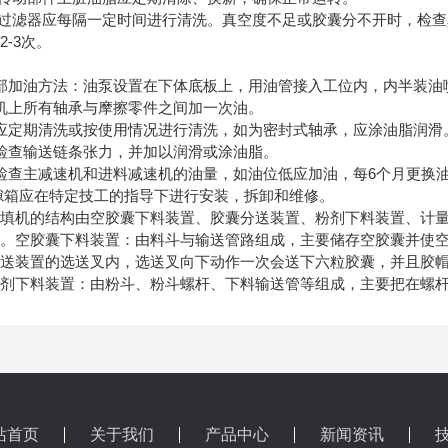
滤器应每隔一定时间进行清洗。真空度不足或胶囊分不开时，检查
-3次。
加油方法：油泵设置在下体底板上，用油管接入工位内，内半装油
上所有轴承与摩擦零件之间加一次油。
定期清洗或按使用情况进行清洗，如为密封式轴承，应涂油脂润滑
查输送链条张力，并加以润滑或涂油脂。
查主减速机和进料减速机的油量，如油位低应加油，每6个月更换
箱应在特定技工的指导下进行安装，拆卸和维修。
机的结构由空胶囊下料装置、胶囊分送装置、粉剂下料装置、计量
成。空胶囊下料装置：由料斗与输送管路组成，主要储存空胶囊并使
分送装置的选送叉内，选送叉向下动作一次会送下六粒胶囊，并且胶
粉剂下料装置：由粉斗、粉斗螺杆、下料输送管等组成，主要把在螺
站首页
关于我们
产品中心
新闻资讯