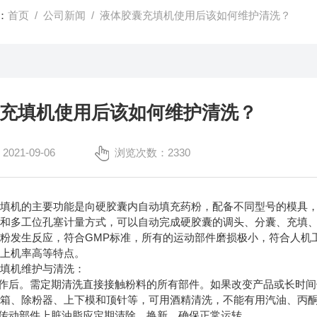
：
首页
/
公司新闻
/ 液体胶囊充填机使用后该如何维护清洗？
充填机使用后该如何维护清洗？
21-09-06
浏览次数：2330
的主要功能是向硬胶囊内自动填充药粉，配备不同型号的模具，可以
动和多工位孔塞计量方式，可以自动完成硬胶囊的调头、分囊、充填
粉发生反应，符合GMP标准，所有的运动部件磨损极小，符合人机
囊上机率高等特点。
机维护与清洗：
作后。需定期清洗直接接触粉料的所有部件。如果改变产品或长时间
粉箱、除粉器、上下模和顶针等，可用酒精清洗，不能有用汽油、丙
传动部件上脏油脂应定期清除、换新，确保正常运转。