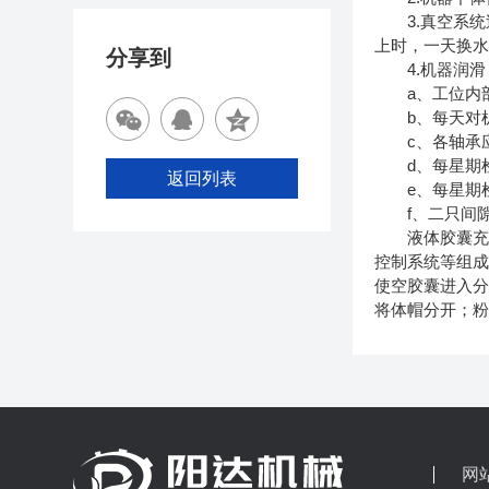
3.真空系统过
上时，一天换水2
分享到
4.机器润滑
a、工位内部
b、每天对机
c、各轴承应
d、每星期检
返回列表
e、每星期检
f、二只间隙
液体胶囊充填
控制系统等组
使空胶囊进入
将体帽分开；
网