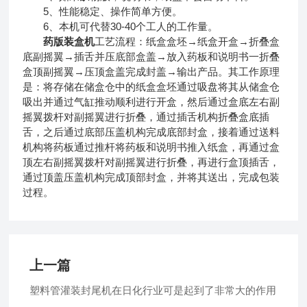
5、性能稳定、操作简单方便。
6、本机可代替30-40个工人的工作量。
药版装盒机
工艺流程：纸盒盒坯→纸盒开盒→折叠盒
底副摇翼→插舌并压底部盒盖→放入药板和说明书一折叠
盒顶副摇翼→压顶盒盖完成封盖→输出产品。其工作原理
是：将存储在储盒仓中的纸盒盒坯通过吸盘将其从储盒仓
吸出并通过气缸推动顺利进行开盒，然后通过盒底左右副
摇翼拨杆对副摇翼进行折叠，通过插舌机构折叠盒底插
舌，之后通过底部压盖机构完成底部封盒，接着通过送料
机构将药板通过推杆将药板和说明书推入纸盒，再通过盒
顶左右副摇翼拨杆对副摇翼进行折叠，再进行盒顶插舌，
通过顶盖压盖机构完成顶部封盒，并将其送出，完成包装
过程。
上一篇
塑料管灌装封尾机在日化行业可是起到了非常大的作用