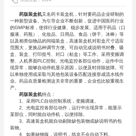
药版装盒机
又名药卡装盒机，针对要药品企业研制的
一种新型设备。为引导企业不断创新，促进中国医药行业
的GMP标准，使得行业健康、稳步发展。适用于药品（口
服液、药瓶）、化妆品、日用品、食品（饼干、冰棒）等
以及相类似物品的间端装盒，高速装盒机对彩盒尺寸适应
范围大，更换品种调节方便。可自动完成说明书对叠、吸
盒、装盒、打印批号、封口（粘盒）等工作。采用变频调
整、人机界面PLC控制。光电监控各部位动作，运作中出
现异常，能够自动停机显示原因，以便及时排除故障。可
以单独使用或采取与其他包装设备匹配连接形成流水线作
业。药品在质量检测这关非常的重要，企业也比较重视生
产。
药版装盒机
特点：
1、采用PLC自动控制系统，变频调速。
2、光电监控各部位动作，运行中出现异常，能显示
某部位，同时能自动停机，以便排除。
3、高速装盒机能自动剔除缺包装物或缺说明书的包
装物。
4、如果缺物版，说明书，纸盒不会自动下料。