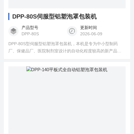
DPP-80S伺服型铝塑泡罩包装机
产品型号
更新时间
DPP-80S
2026-06-09
DPP-80S型伺服型铝塑泡罩包装机，本机是专为中小型制药
厂、保健品厂、医院制剂室设计的自动化程度较高的新产品，
特别适用少批量多品种产品的生产需要。机器采用微电脑编程
控制，变频调速，触摸面板操作。送料、成型、热封、压痕打
批号、冲裁等工序全部连续自动完成，操作方便，功能齐全，
是很理想的泡罩包装设备。