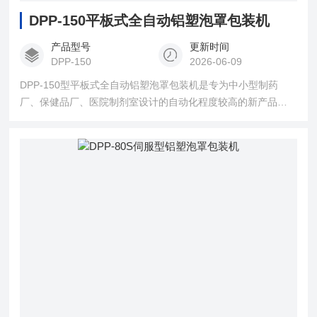
DPP-150平板式全自动铝塑泡罩包装机
产品型号
更新时间
DPP-150
2026-06-09
DPP-150型平板式全自动铝塑泡罩包装机是专为中小型制药
厂、保健品厂、医院制剂室设计的自动化程度较高的新产品，
特别适用少批量多品种产品的生产需要。机器采用微电脑编程
控制，变频调速，触摸面板操作。送料、成型、热封、压痕打
批号、冲裁等工序全部连续自动完成，操作方便，功能齐全，
是很理想的泡罩包装设备。